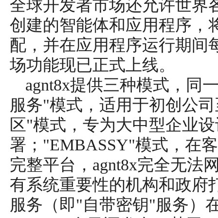
全球开发者市场还允许世界
创建的智能体和应用程序，
配，并在应用程序运行期间
场功能现已正式上线。
agnt8x提供三种模式，
服务"模式，适用于初创公司
区"模式，专为大中型企业
署；"EMBASSY"模式，
完整平台，agnt8x完全无
有系统重要性的机构和政府打造
服务（即"自带密钥"服务）