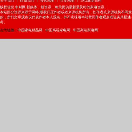
|
|
|
|
关于我们
联系我们
谷歌地图
百度地图
TAG标签归档
版权信息 中财网 新媒体，新资讯，每天提供最新最及时的家电资讯
本站部分资源来源于网络,版权归原作者或者来源机构所有，如作者或来源机构不同
的，所刊文章观点仅代表作者本人观点，并不意味着本站赞同作者观点或证实其描述
考。
友情链接：
中国家电精品网
中国高端家电网
中国高端家电网