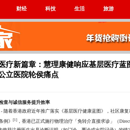
财经
科技
生活
旅游
医疗新篇章：慧理康健响应基层医疗蓝
公立医院轮侯痛点
检查与诚信服务提升效率
6月5日 - 随着香港政府近年推广落实《基层医疗健康蓝图》，社区康
[1]
条例》
，香港已正式施行物理治疗「免转介直接求诊」（Direc
个月内曾获注册医生出具诊断证明（如门诊、覆诊或出院记录）的情