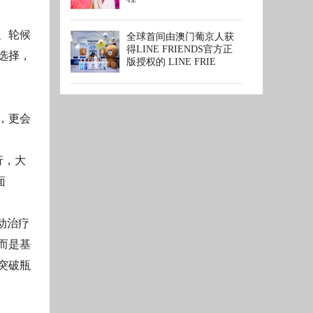
、轮候
全球首间由澳门葡京人获
得LINE FRIENDS官方正
选择，
版授权的 LINE FRIE
，更会
行，大
面
动治疗
而是基
突破瓶