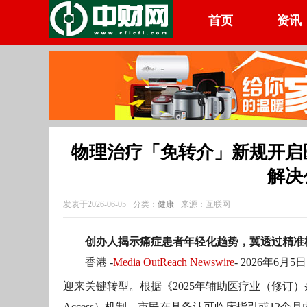
首页
资讯
物理治疗「免转介」新规开启
解决
发表于2026-06-05
分类：
健康
来源：互联网
创办人揭示痛症患者年轻化趋势，冀透过精准
香港 -
Media OutReach Newswire
- 2026年
迎来关键转型。根据《2025年辅助医疗业（修订）
Access）机制，市民在具备认可临床指引或12