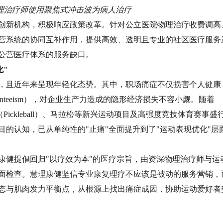
理治疗师使用聚焦式冲击波为病人治疗
创新机构，积极响应政策改革。针对公立医院物理治疗收费调高
营系统的协同互补作用，提供高效、透明且专业的社区医疗服务
公营医疗体系的服务缺口。
化"
，且近年来呈现年轻化态势。其中，职场痛症不仅损害个人健康
 Presenteeism），对企业生产力造成的隐形经济损失不容小觑。随着
ickleball）、马拉松等新兴运动项目及高强度竞技体育赛事盛
的认知，已从单纯性的"止痛"全面提升到了"运动表现优化"层
康健提倡回归"以疗效为本"的医疗宗旨，由资深物理治疗师与运
面检查。慧理康健坚信专业康复理疗不应该是被动的服务营销，
态与肌肉发力平衡点，从根源上找出痛症成因，协助运动爱好者