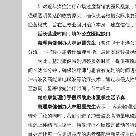
针对近年痛症治疗市场过度营销的歪风乱象，慧
强调透明灵活的收费原则，确保患者根据实际康复
经营模式，旨在让专业回归治疗本身，建立信任，
延长营业时间，填补公立医院缺口
慧理康健创办人林冠霆先生
（曾任职于本港公
分流，一些轻症患者比如弹弓指、肩周炎或轻微拗
为此，慧理康健特别调整服务时间，提供夜晚
间长达45分钟，确保治疗师与患者有充足的时间
冲击波及高能量电磁波等治疗技术，通过非侵入性
至数周，显著缩短治疗时间，节约成本。
精准康复理疗手段帮助患者重掌生活节奏
慧理康健创办人林冠霆先生
表示："私家物理
转介手续的同时，我们引进了冲击波及高能量电磁
根源上终结痛症循环。康复理疗不应该是被动等待
目标是让每一位走进慧理的患者都能重新掌控自己