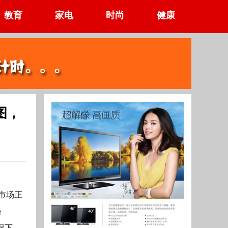
教育
家电
时尚
健康
图，
复市场正
t
况下，