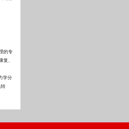
慧理的专
康复、
力学分
免转