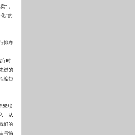
卖"，
化"的
行排序
治疗时
先进的
程缩短
除繁琐
入，从
我们的
由与愉