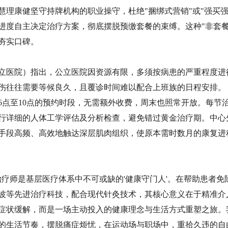
理康健坚守持牌机构的职业操守，杜绝"捆绑式营销"或"强买强
进度自主决定治疗方案，彻底摆脱预缴套餐的束缚。这种"非套餐
夯实口碑。
立医院）指出，公立医院因资源有限，多须按病患的严重程度进
伤往往需要等候良久，且覆诊时间难以配合上班族的日程安排。
6点至10点的预约时段，无需额外收费，周末也照常开放。每节
进行详细的人体工学评估及分析检查，避免错过黄金治疗期。中心
手段高频、高效地触达深层肌肉组织，使原本需时数月的康复进
治疗师是基层医疗体系中不可或缺的'健康守门人'。在帮助患者免
波等先进治疗科技，配合现代针灸技术，其核心意义在于精准介
症状缓解，而是一场主动投入的健康理念与生活方式重塑之旅。
的生活节奏，摆脱痛症烦忧，在运动场与职场中，重拾久违的自