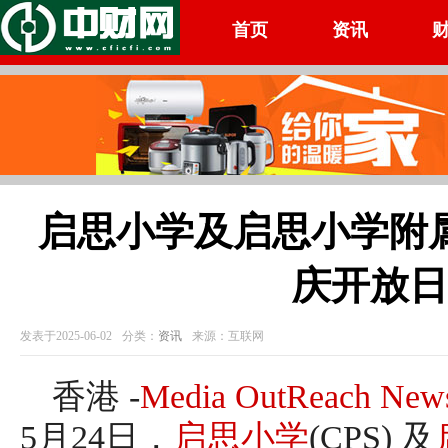
首页
资讯
启思小学及启思小学附
庆开放日
发表于2025-06-02
分类：
资讯
来源：互联网
香港 -
Media OutReach New
5月24日，
启思小学
(CPS) 及