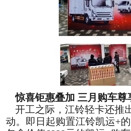
惊喜钜惠叠加 三月购车尊
开工之际，江铃轻卡还推出
动。即日起购置江铃凯运+