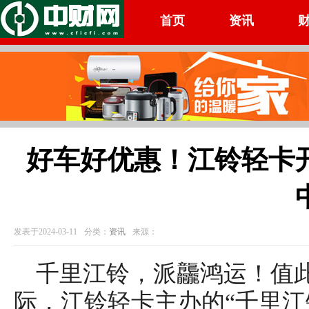
首页
资讯
好车好优惠！江铃轻卡
发表于2024-03-11
分类：
资讯
来源：
千里江铃，派龘鸿运！值
际，江铃轻卡主办的“千里江