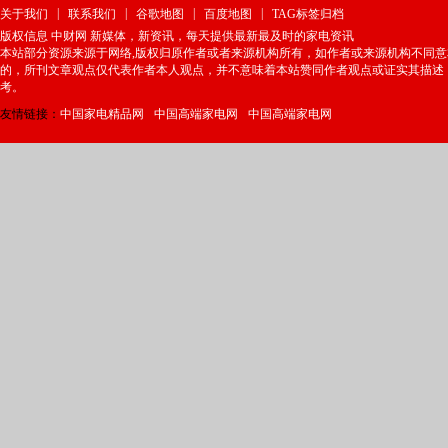
|
|
|
|
关于我们
联系我们
谷歌地图
百度地图
TAG标签归档
版权信息 中财网 新媒体，新资讯，每天提供最新最及时的家电资讯
本站部分资源来源于网络,版权归原作者或者来源机构所有，如作者或来源机构不同
的，所刊文章观点仅代表作者本人观点，并不意味着本站赞同作者观点或证实其描述
考。
友情链接：
中国家电精品网
中国高端家电网
中国高端家电网